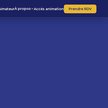
À propos
nimateur
Accès animation
Prendre RDV